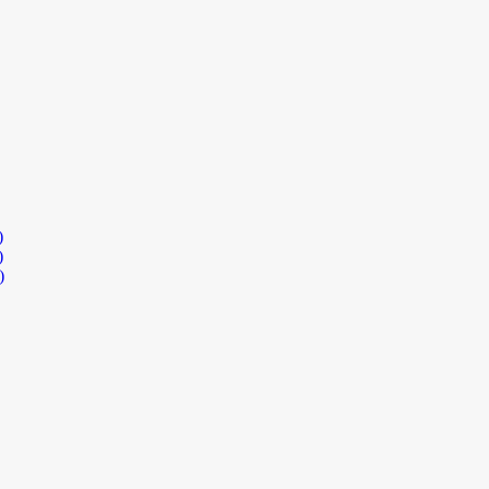
)
)
)