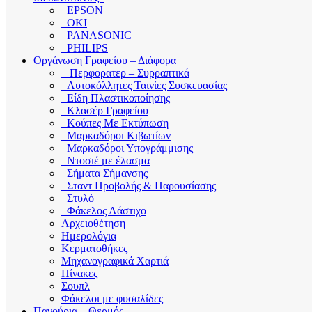
EPSON
OKI
PANASONIC
PHILIPS
Οργάνωση Γραφείου – Διάφορα
Περφορατερ – Συρραπτικά
Αυτοκόλλητες Ταινίες Συσκευασίας
Είδη Πλαστικοποίησης
Κλασέρ Γραφείου
Κούπες Με Εκτύπωση
Μαρκαδόροι Κιβωτίων
Μαρκαδόροι Υπογράμμισης
Ντοσιέ με έλασμα
Σήματα Σήμανσης
Σταντ Προβολής & Παρουσίασης
Στυλό
Φάκελος Λάστιχο
Αρχειοθέτηση
Ημερολόγια
Κερματοθήκες
Μηχανογραφικά Χαρτιά
Πίνακες
Σουπλ
Φάκελοι με φυσαλίδες
Παγούρια – Θερμός