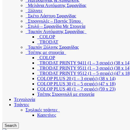
Ημερομηνίας & Αρίθμησης
Μελάνια Αυτόματης Σφραγίδας
Ξύλινες
Σκέτο Λάστιχο Σφραγίδας
Στρογγυλές – Παντός Τύπου
Στυλό – Σφραγίδα Με Στοιχεία
Ταμπόν Αυτόματης Σφραγίδας
COLOP
TRODAT
Ταμπόν Ξύλινης Σφραγίδας
Τσέπης με στοιχεία
COLOP
TRODAT PRINTY 9411 (1 – 3 σειρές) (38 x 14
TRODAT PRINTY 9511 (1 – 3 σειρές) (38 x 14
TRODAT PRINTY 9512 (1 – 5 σειρές) (47 x 18
COLOP PLUS 20 (1 – 3 σειρές) (38 x 14)
COLOP PLUS 30 (1 – 5 σειρές) (47 x 18)
COLOP PLUS 40 (1 – 7 σειρές) (59 x 23)
Τσέπης Στρογγυλή με στοιχεία
Τεχνολογία
Τσάντες
Σχολικές τσάντες
Κασετίνες
Search