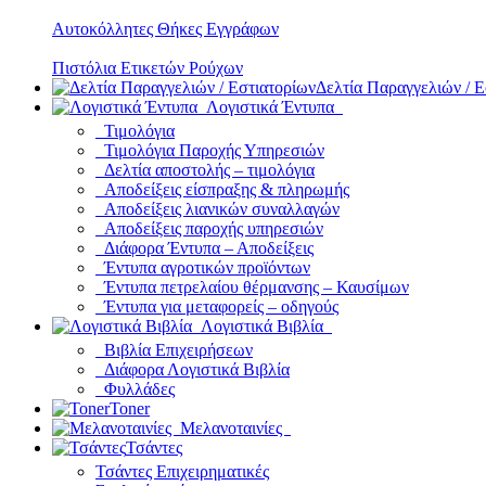
Αυτοκόλλητες Θήκες Εγγράφων
Πιστόλια Ετικετών Ρούχων
Δελτία Παραγγελιών / Ε
Λογιστικά Έντυπα
Τιμολόγια
Τιμολόγια Παροχής Υπηρεσιών
Δελτία αποστολής – τιμολόγια
Αποδείξεις είσπραξης & πληρωμής
Αποδείξεις λιανικών συναλλαγών
Αποδείξεις παροχής υπηρεσιών
Διάφορα Έντυπα – Αποδείξεις
Έντυπα αγροτικών προϊόντων
Έντυπα πετρελαίου θέρμανσης – Καυσίμων
Έντυπα για μεταφορείς – οδηγούς
Λογιστικά Βιβλία
Βιβλία Επιχειρήσεων
Διάφορα Λογιστικά Βιβλία
Φυλλάδες
Toner
Μελανοταινίες
Τσάντες
Τσάντες Επιχειρηματικές