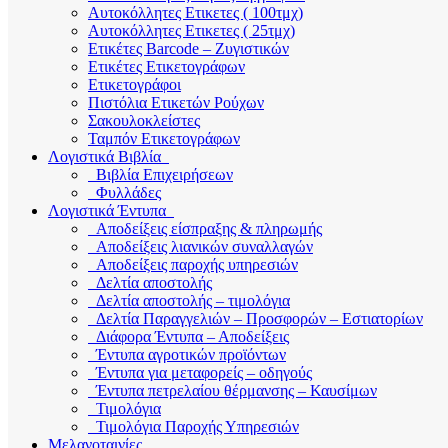
Αυτοκόλλητες Ετικετες ( 100τμχ)
Αυτοκόλλητες Ετικετες ( 25τμχ)
Ετικέτες Barcode – Ζυγιστικών
Ετικέτες Ετικετογράφων
Ετικετογράφοι
Πιστόλια Ετικετών Ρούχων
Σακουλοκλείστες
Ταμπόν Ετικετογράφων
Λογιστικά Βιβλία
Βιβλία Επιχειρήσεων
Φυλλάδες
Λογιστικά Έντυπα
Αποδείξεις είσπραξης & πληρωμής
Αποδείξεις λιανικών συναλλαγών
Αποδείξεις παροχής υπηρεσιών
Δελτία αποστολής
Δελτία αποστολής – τιμολόγια
Δελτία Παραγγελιών – Προσφορών – Εστιατορίων
Διάφορα Έντυπα – Αποδείξεις
Έντυπα αγροτικών προϊόντων
Έντυπα για μεταφορείς – οδηγούς
Έντυπα πετρελαίου θέρμανσης – Καυσίμων
Τιμολόγια
Τιμολόγια Παροχής Υπηρεσιών
Μελανοταινίες