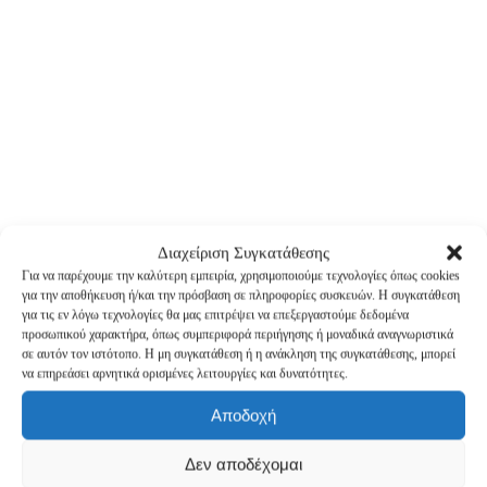
Τύπος:
Σακούλα με Φυσα
Διαχείριση Συγκατάθεσης
Χρώμα:
Kraft
Για να παρέχουμε την καλύτερη εμπειρία, χρησιμοποιούμε τεχνολογίες όπως cookies
Κλείσιμο:
Αυτοκόλλητη Ταιν
για την αποθήκευση ή/και την πρόσβαση σε πληροφορίες συσκευών. Η συγκατάθεση
Διάσταση Εσωτερική:
22×26.5
για τις εν λόγω τεχνολογίες θα μας επιτρέψει να επεξεργαστούμε δεδομένα
Διάσταση Συνολική:
24×27.5
προσωπικού χαρακτήρα, όπως συμπεριφορά περιήγησης ή μοναδικά αναγνωριστικά
σε αυτόν τον ιστότοπο. Η μη συγκατάθεση ή η ανάκληση της συγκατάθεσης, μπορεί
Πωλείται και σε συσκευασίες των 10
να επηρεάσει αρνητικά ορισμένες λειτουργίες και δυνατότητες.
τμχ.
Αποδοχή
Δεν αποδέχομαι