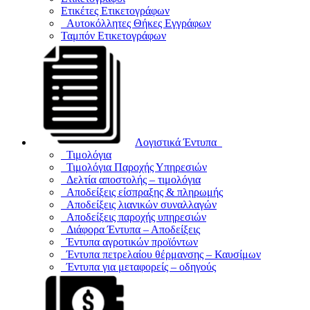
Ετικέτες Ετικετογράφων
Αυτοκόλλητες Θήκες Εγγράφων
Ταμπόν Ετικετογράφων
Λογιστικά Έντυπα
Τιμολόγια
Τιμολόγια Παροχής Υπηρεσιών
Δελτία αποστολής – τιμολόγια
Αποδείξεις είσπραξης & πληρωμής
Αποδείξεις λιανικών συναλλαγών
Αποδείξεις παροχής υπηρεσιών
Διάφορα Έντυπα – Αποδείξεις
Έντυπα αγροτικών προϊόντων
Έντυπα πετρελαίου θέρμανσης – Καυσίμων
Έντυπα για μεταφορείς – οδηγούς