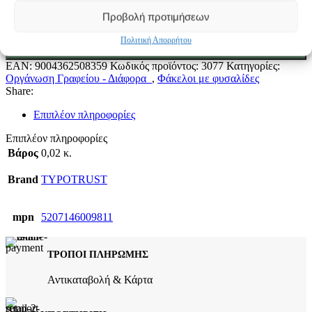
Προβολή προτιμήσεων
Typotrust Φάκελος με Φυσαλίδες 230x340mm 7G-217 ποσότητα
Πολιτική Απορρήτου
ΠΡΟΣΘΉΚΗ ΣΤΟ ΚΑΛΆΘΙ
EAN:
9004362508359
Κωδικός προϊόντος:
3077
Κατηγορίες:
Οργάνωση Γραφείου - Διάφορα
,
Φάκελοι με φυσαλίδες
Share:
Επιπλέον πληροφορίες
Επιπλέον πληροφορίες
Βάρος
0,02 κ.
Brand
TYPOTRUST
mpn
5207146009811
ΤΡΟΠΟΙ ΠΛΗΡΩΜΗΣ
Αντικαταβολή & Κάρτα