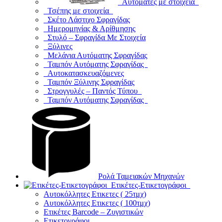
Αυτόματες με στοιχεία
Τσέπης με στοιχεία
Σκέτο Λάστιχο Σφραγίδας
Ημερομηνίας & Αρίθμησης
Στυλό – Σφραγίδα Με Στοιχεία
Ξύλινες
Μελάνια Αυτόματης Σφραγίδας
Ταμπόν Αυτόματης Σφραγίδας
Αυτοκατασκευαζόμενες
Ταμπόν Ξύλινης Σφραγίδας
Στρογγυλές – Παντός Τύπου
Ταμπόν Αυτόματης Σφραγίδας
Ρολά Ταμειακών Μηχανών
Ετικέτες-Ετικετογράφοι
Αυτοκόλλητες Ετικετες ( 25τμχ)
Αυτοκόλλητες Ετικετες ( 100τμχ)
Ετικέτες Barcode – Ζυγιστικών
Ετικετογράφοι