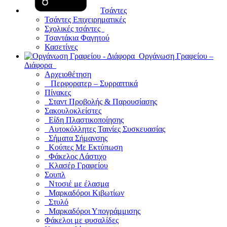
Τσάντες
Τσάντες Επιχειρηματικές
Σχολικές τσάντες
Τσαντάκια Φαγητού
Κασετίνες
Οργάνωση Γραφείου –
Διάφορα
Αρχειοθέτηση
Περφορατερ – Συρραπτικά
Πίνακες
Σταντ Προβολής & Παρουσίασης
Σακουλοκλείστες
Είδη Πλαστικοποίησης
Αυτοκόλλητες Ταινίες Συσκευασίας
Σήματα Σήμανσης
Κούπες Με Εκτύπωση
Φάκελος Λάστιχο
Κλασέρ Γραφείου
Σουπλ
Ντοσιέ με έλασμα
Μαρκαδόροι Κιβωτίων
Στυλό
Μαρκαδόροι Υπογράμμισης
Φάκελοι με φυσαλίδες