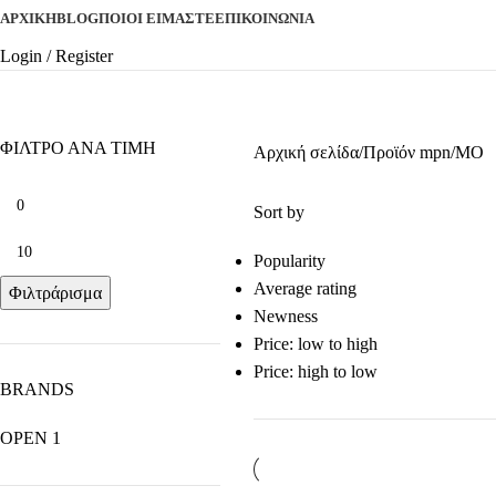
ΑΡΧΙΚΉ
BLOG
ΠΟΙΟΊ ΕΊΜΑΣΤΕ
ΕΠΙΚΟΙΝΩΝΊΑ
Login / Register
MO
ΦΙΛΤΡΟ ΑΝΑ ΤΙΜΗ
Αρχική σελίδα
Προϊόν mpn
MO
Sort by
Popularity
Average rating
Φιλτράρισμα
Newness
Price: low to high
Price: high to low
BRANDS
OPEN
1