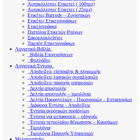
Αυτοκόλλητες Ετικετες ( 100τμχ)
Αυτοκόλλητες Ετικετες ( 25τμχ)
Ετικέτες Barcode – Ζυγιστικών
Ετικέτες Ετικετογράφων
Ετικετογράφοι
Πιστόλια Ετικετών Ρούχων
Σακουλοκλείστες
Ταμπόν Ετικετογράφων
Λογιστικά Βιβλία
Βιβλία Επιχειρήσεων
Φυλλάδες
Λογιστικά Έντυπα
Αποδείξεις είσπραξης & πληρωμής
Αποδείξεις λιανικών συναλλαγών
Αποδείξεις παροχής υπηρεσιών
Δελτία αποστολής
Δελτία αποστολής – τιμολόγια
Δελτία Παραγγελιών – Προσφορών – Εστιατορίων
Διάφορα Έντυπα – Αποδείξεις
Έντυπα αγροτικών προϊόντων
Έντυπα για μεταφορείς – οδηγούς
Έντυπα πετρελαίου θέρμανσης – Καυσίμων
Τιμολόγια
Τιμολόγια Παροχής Υπηρεσιών
Μελανοταινίες