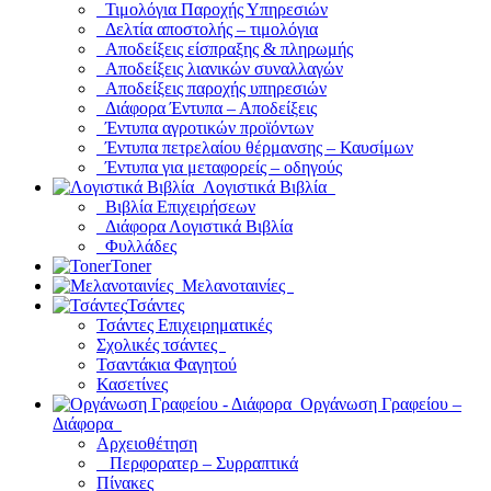
Τιμολόγια Παροχής Υπηρεσιών
Δελτία αποστολής – τιμολόγια
Αποδείξεις είσπραξης & πληρωμής
Αποδείξεις λιανικών συναλλαγών
Αποδείξεις παροχής υπηρεσιών
Διάφορα Έντυπα – Αποδείξεις
Έντυπα αγροτικών προϊόντων
Έντυπα πετρελαίου θέρμανσης – Καυσίμων
Έντυπα για μεταφορείς – οδηγούς
Λογιστικά Βιβλία
Βιβλία Επιχειρήσεων
Διάφορα Λογιστικά Βιβλία
Φυλλάδες
Toner
Μελανοταινίες
Τσάντες
Τσάντες Επιχειρηματικές
Σχολικές τσάντες
Τσαντάκια Φαγητού
Κασετίνες
Οργάνωση Γραφείου –
Διάφορα
Αρχειοθέτηση
Περφορατερ – Συρραπτικά
Πίνακες