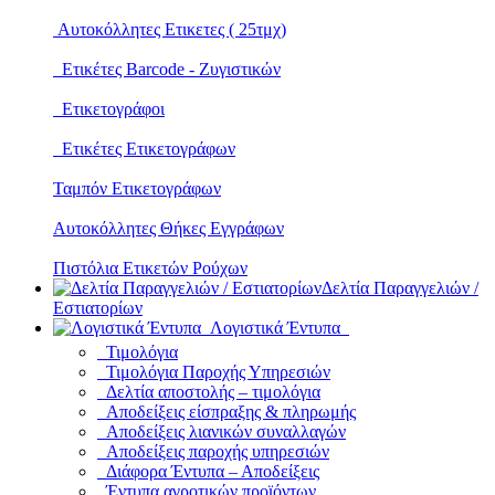
Αυτοκόλλητες Ετικετες ( 25τμχ)
Ετικέτες Barcode - Ζυγιστικών
Ετικετογράφοι
Ετικέτες Ετικετογράφων
Ταμπόν Ετικετογράφων
Αυτοκόλλητες Θήκες Εγγράφων
Πιστόλια Ετικετών Ρούχων
Δελτία Παραγγελιών /
Εστιατορίων
Λογιστικά Έντυπα
Τιμολόγια
Τιμολόγια Παροχής Υπηρεσιών
Δελτία αποστολής – τιμολόγια
Αποδείξεις είσπραξης & πληρωμής
Αποδείξεις λιανικών συναλλαγών
Αποδείξεις παροχής υπηρεσιών
Διάφορα Έντυπα – Αποδείξεις
Έντυπα αγροτικών προϊόντων