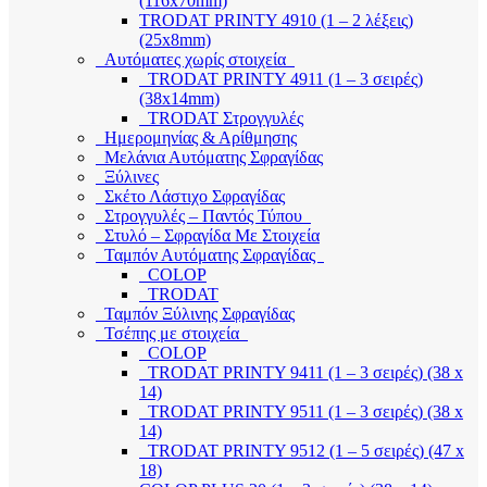
(116x70mm)
TRODAT PRINTY 4910 (1 – 2 λέξεις)
(25x8mm)
Αυτόματες χωρίς στοιχεία
TRODAT PRINTY 4911 (1 – 3 σειρές)
(38x14mm)
TRODAT Στρογγυλές
Ημερομηνίας & Αρίθμησης
Μελάνια Αυτόματης Σφραγίδας
Ξύλινες
Σκέτο Λάστιχο Σφραγίδας
Στρογγυλές – Παντός Τύπου
Στυλό – Σφραγίδα Με Στοιχεία
Ταμπόν Αυτόματης Σφραγίδας
COLOP
TRODAT
Ταμπόν Ξύλινης Σφραγίδας
Τσέπης με στοιχεία
COLOP
TRODAT PRINTY 9411 (1 – 3 σειρές) (38 x
14)
TRODAT PRINTY 9511 (1 – 3 σειρές) (38 x
14)
TRODAT PRINTY 9512 (1 – 5 σειρές) (47 x
18)