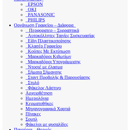
EPSON
OKI
PANASONIC
PHILIPS
Οργάνωση Γραφείου – Διάφορα
Περφορατερ – Συρραπτικά
Αυτοκόλλητες Ταινίες Συσκευασίας
Είδη Πλαστικοποίησης
Κλασέρ Γραφείου
Κούπες Με Εκτύπωση
Μαρκαδόροι Κιβωτίων
Μαρκαδόροι Υπογράμμισης
Ντοσιέ με έλασμα
Σήματα Σήμανσης
Σταντ Προβολής & Παρουσίασης
Στυλό
Φάκελος Λάστιχο
Αρχειοθέτηση
Ημερολόγια
Κερματοθήκες
Μηχανογραφικά Χαρτιά
Πίνακες
Σουπλ
Φάκελοι με φυσαλίδες
Παγούρια – Θερμός