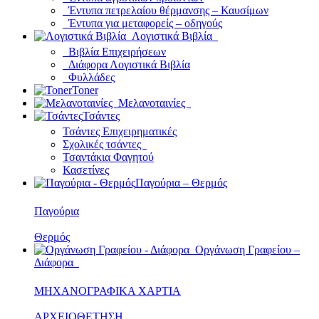
Έντυπα πετρελαίου θέρμανσης – Καυσίμων
Έντυπα για μεταφορείς – οδηγούς
Λογιστικά Βιβλία
Βιβλία Επιχειρήσεων
Διάφορα Λογιστικά Βιβλία
Φυλλάδες
Toner
Μελανοταινίες
Τσάντες
Τσάντες Επιχειρηματικές
Σχολικές τσάντες
Τσαντάκια Φαγητού
Κασετίνες
Παγούρια – Θερμός
Παγούρια
Θερμός
Οργάνωση Γραφείου –
Διάφορα
ΜΗΧΑΝΟΓΡΑΦΙΚΑ ΧΑΡΤΙΑ
ΑΡΧΕΙΟΘΕΤΗΣΗ