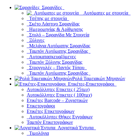
Σφραγίδες
Αυτόματες με στοιχεία
Τσέπης με στοιχεία
Σκέτο Λάστιχο Σφραγίδας
Ημερομηνίας & Αρίθμησης
Στυλό – Σφραγίδα Με Στοιχεία
Ξύλινες
Μελάνια Αυτόματης Σφραγίδας
Ταμπόν Αυτόματης Σφραγίδας
Αυτοκατασκευαζόμενες
Ταμπόν Ξύλινης Σφραγίδας
Στρογγυλές – Παντός Τύπου
Ταμπόν Αυτόματης Σφραγίδας
Ρολά Ταμειακών Μηχανών
Ετικέτες-Ετικετογράφοι
Αυτοκόλλητες Ετικετες ( 25τμχ)
Αυτοκόλλητες Ετικετες ( 100τμχ)
Ετικέτες Barcode – Ζυγιστικών
Ετικετογράφοι
Ετικέτες Ετικετογράφων
Αυτοκόλλητες Θήκες Εγγράφων
Ταμπόν Ετικετογράφων
Λογιστικά Έντυπα
Τιμολόγια