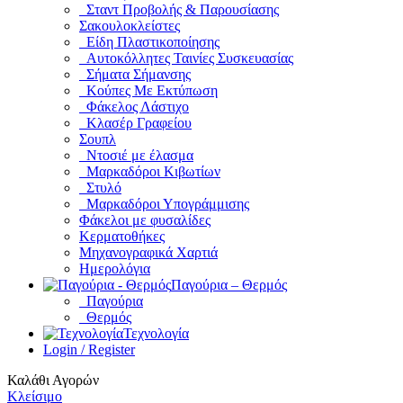
Σταντ Προβολής & Παρουσίασης
Σακουλοκλείστες
Είδη Πλαστικοποίησης
Αυτοκόλλητες Ταινίες Συσκευασίας
Σήματα Σήμανσης
Κούπες Με Εκτύπωση
Φάκελος Λάστιχο
Κλασέρ Γραφείου
Σουπλ
Ντοσιέ με έλασμα
Μαρκαδόροι Κιβωτίων
Στυλό
Μαρκαδόροι Υπογράμμισης
Φάκελοι με φυσαλίδες
Κερματοθήκες
Μηχανογραφικά Χαρτιά
Ημερολόγια
Παγούρια – Θερμός
Παγούρια
Θερμός
Τεχνολογία
Login / Register
Καλάθι Αγορών
Κλείσιμο