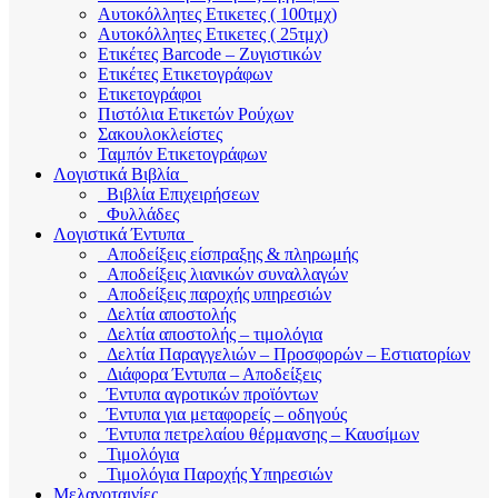
Αυτοκόλλητες Ετικετες ( 100τμχ)
Αυτοκόλλητες Ετικετες ( 25τμχ)
Ετικέτες Barcode – Ζυγιστικών
Ετικέτες Ετικετογράφων
Ετικετογράφοι
Πιστόλια Ετικετών Ρούχων
Σακουλοκλείστες
Ταμπόν Ετικετογράφων
Λογιστικά Βιβλία
Βιβλία Επιχειρήσεων
Φυλλάδες
Λογιστικά Έντυπα
Αποδείξεις είσπραξης & πληρωμής
Αποδείξεις λιανικών συναλλαγών
Αποδείξεις παροχής υπηρεσιών
Δελτία αποστολής
Δελτία αποστολής – τιμολόγια
Δελτία Παραγγελιών – Προσφορών – Εστιατορίων
Διάφορα Έντυπα – Αποδείξεις
Έντυπα αγροτικών προϊόντων
Έντυπα για μεταφορείς – οδηγούς
Έντυπα πετρελαίου θέρμανσης – Καυσίμων
Τιμολόγια
Τιμολόγια Παροχής Υπηρεσιών
Μελανοταινίες