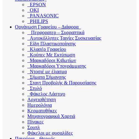
EPSON
OKI
PANASONIC
PHILIPS
Οργάνωση Γραφείου – Διάφορα
Περφορατερ – Συρραπτικά
Αυτοκόλλητες Ταινίες Συσκευασίας
Είδη Πλαστικοποίησης
Κλασέρ Γραφείου
Κούπες Με Εκτύπωση
Μαρκαδόροι Κιβωτίων
Μαρκαδόροι Υπογράμμισης
Ντοσιέ με έλασμα
Σήματα Σήμανσης
Σταντ Προβολής & Παρουσίασης
Στυλό
Φάκελος Λάστιχο
Αρχειοθέτηση
Ημερολόγια
Κερματοθήκες
Μηχανογραφικά Χαρτιά
Πίνακες
Σουπλ
Φάκελοι με φυσαλίδες
Παγούρια – Θερμός