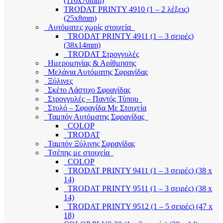
(116x70mm)
TRODAT PRINTY 4910 (1 – 2 λέξεις)
(25x8mm)
Αυτόματες χωρίς στοιχεία
TRODAT PRINTY 4911 (1 – 3 σειρές)
(38x14mm)
TRODAT Στρογγυλές
Ημερομηνίας & Αρίθμησης
Μελάνια Αυτόματης Σφραγίδας
Ξύλινες
Σκέτο Λάστιχο Σφραγίδας
Στρογγυλές – Παντός Τύπου
Στυλό – Σφραγίδα Με Στοιχεία
Ταμπόν Αυτόματης Σφραγίδας
COLOP
TRODAT
Ταμπόν Ξύλινης Σφραγίδας
Τσέπης με στοιχεία
COLOP
TRODAT PRINTY 9411 (1 – 3 σειρές) (38 x
14)
TRODAT PRINTY 9511 (1 – 3 σειρές) (38 x
14)
TRODAT PRINTY 9512 (1 – 5 σειρές) (47 x
18)