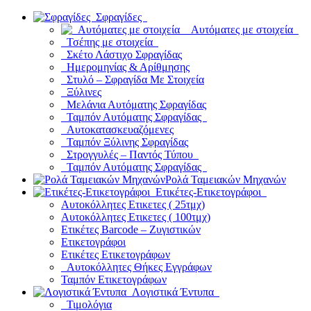
Σφραγίδες
Αυτόματες με στοιχεία
Τσέπης με στοιχεία
Σκέτο Λάστιχο Σφραγίδας
Ημερομηνίας & Αρίθμησης
Στυλό – Σφραγίδα Με Στοιχεία
Ξύλινες
Μελάνια Αυτόματης Σφραγίδας
Ταμπόν Αυτόματης Σφραγίδας
Αυτοκατασκευαζόμενες
Ταμπόν Ξύλινης Σφραγίδας
Στρογγυλές – Παντός Τύπου
Ταμπόν Αυτόματης Σφραγίδας
Ρολά Ταμειακών Μηχανών
Ετικέτες-Ετικετογράφοι
Αυτοκόλλητες Ετικετες ( 25τμχ)
Αυτοκόλλητες Ετικετες ( 100τμχ)
Ετικέτες Barcode – Ζυγιστικών
Ετικετογράφοι
Ετικέτες Ετικετογράφων
Αυτοκόλλητες Θήκες Εγγράφων
Ταμπόν Ετικετογράφων
Λογιστικά Έντυπα
Τιμολόγια