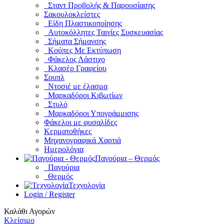
Σταντ Προβολής & Παρουσίασης
Σακουλοκλείστες
Είδη Πλαστικοποίησης
Αυτοκόλλητες Ταινίες Συσκευασίας
Σήματα Σήμανσης
Κούπες Με Εκτύπωση
Φάκελος Λάστιχο
Κλασέρ Γραφείου
Σουπλ
Ντοσιέ με έλασμα
Μαρκαδόροι Κιβωτίων
Στυλό
Μαρκαδόροι Υπογράμμισης
Φάκελοι με φυσαλίδες
Κερματοθήκες
Μηχανογραφικά Χαρτιά
Ημερολόγια
Παγούρια – Θερμός
Παγούρια
Θερμός
Τεχνολογία
Login / Register
Καλάθι Αγορών
Κλείσιμο