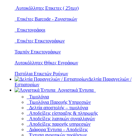
Αυτοκόλλητες Ετικετες ( 25τμχ)
Ετικέτες Barcode - Ζυγιστικών
Ετικετογράφοι
Ετικέτες Ετικετογράφων
Ταμπόν Ετικετογράφων
Αυτοκόλλητες Θήκες Εγγράφων
Πιστόλια Ετικετών Ρούχων
Δελτία Παραγγελιών /
Εστιατορίων
Λογιστικά Έντυπα
Τιμολόγια
Τιμολόγια Παροχής Υπηρεσιών
Δελτία αποστολής – τιμολόγια
Αποδείξεις είσπραξης & πληρωμής
Αποδείξεις λιανικών συναλλαγών
Αποδείξεις παροχής υπηρεσιών
Διάφορα Έντυπα – Αποδείξεις
Έντυπα αγροτικών προϊόντων