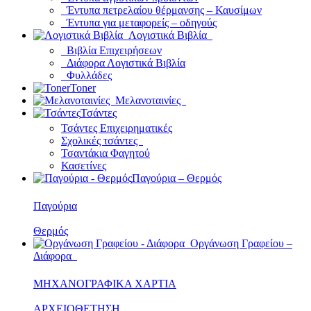
Έντυπα πετρελαίου θέρμανσης – Καυσίμων
Έντυπα για μεταφορείς – οδηγούς
Λογιστικά Βιβλία
Βιβλία Επιχειρήσεων
Διάφορα Λογιστικά Βιβλία
Φυλλάδες
Toner
Μελανοταινίες
Τσάντες
Τσάντες Επιχειρηματικές
Σχολικές τσάντες
Τσαντάκια Φαγητού
Κασετίνες
Παγούρια – Θερμός
Παγούρια
Θερμός
Οργάνωση Γραφείου –
Διάφορα
ΜΗΧΑΝΟΓΡΑΦΙΚΑ ΧΑΡΤΙΑ
ΑΡΧΕΙΟΘΕΤΗΣΗ