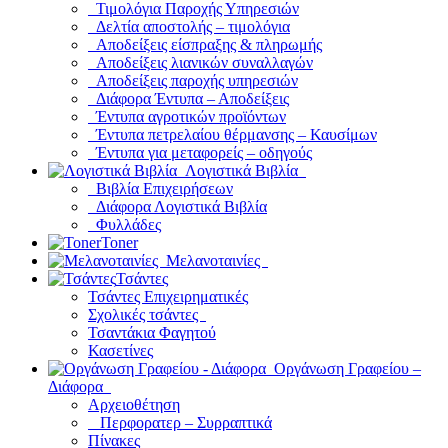
Τιμολόγια Παροχής Υπηρεσιών
Δελτία αποστολής – τιμολόγια
Αποδείξεις είσπραξης & πληρωμής
Αποδείξεις λιανικών συναλλαγών
Αποδείξεις παροχής υπηρεσιών
Διάφορα Έντυπα – Αποδείξεις
Έντυπα αγροτικών προϊόντων
Έντυπα πετρελαίου θέρμανσης – Καυσίμων
Έντυπα για μεταφορείς – οδηγούς
Λογιστικά Βιβλία
Βιβλία Επιχειρήσεων
Διάφορα Λογιστικά Βιβλία
Φυλλάδες
Toner
Μελανοταινίες
Τσάντες
Τσάντες Επιχειρηματικές
Σχολικές τσάντες
Τσαντάκια Φαγητού
Κασετίνες
Οργάνωση Γραφείου –
Διάφορα
Αρχειοθέτηση
Περφορατερ – Συρραπτικά
Πίνακες