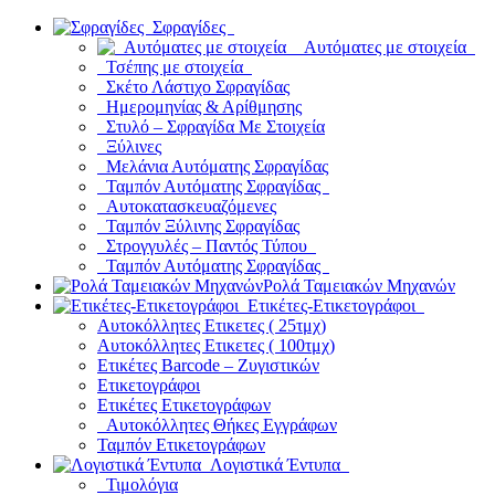
Σφραγίδες
Αυτόματες με στοιχεία
Τσέπης με στοιχεία
Σκέτο Λάστιχο Σφραγίδας
Ημερομηνίας & Αρίθμησης
Στυλό – Σφραγίδα Με Στοιχεία
Ξύλινες
Μελάνια Αυτόματης Σφραγίδας
Ταμπόν Αυτόματης Σφραγίδας
Αυτοκατασκευαζόμενες
Ταμπόν Ξύλινης Σφραγίδας
Στρογγυλές – Παντός Τύπου
Ταμπόν Αυτόματης Σφραγίδας
Ρολά Ταμειακών Μηχανών
Ετικέτες-Ετικετογράφοι
Αυτοκόλλητες Ετικετες ( 25τμχ)
Αυτοκόλλητες Ετικετες ( 100τμχ)
Ετικέτες Barcode – Ζυγιστικών
Ετικετογράφοι
Ετικέτες Ετικετογράφων
Αυτοκόλλητες Θήκες Εγγράφων
Ταμπόν Ετικετογράφων
Λογιστικά Έντυπα
Τιμολόγια