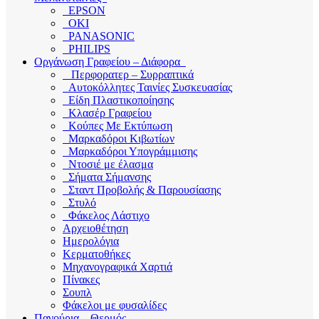
EPSON
OKI
PANASONIC
PHILIPS
Οργάνωση Γραφείου – Διάφορα
Περφορατερ – Συρραπτικά
Αυτοκόλλητες Ταινίες Συσκευασίας
Είδη Πλαστικοποίησης
Κλασέρ Γραφείου
Κούπες Με Εκτύπωση
Μαρκαδόροι Κιβωτίων
Μαρκαδόροι Υπογράμμισης
Ντοσιέ με έλασμα
Σήματα Σήμανσης
Σταντ Προβολής & Παρουσίασης
Στυλό
Φάκελος Λάστιχο
Αρχειοθέτηση
Ημερολόγια
Κερματοθήκες
Μηχανογραφικά Χαρτιά
Πίνακες
Σουπλ
Φάκελοι με φυσαλίδες
Παγούρια – Θερμός