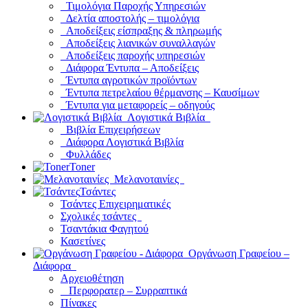
Τιμολόγια Παροχής Υπηρεσιών
Δελτία αποστολής – τιμολόγια
Αποδείξεις είσπραξης & πληρωμής
Αποδείξεις λιανικών συναλλαγών
Αποδείξεις παροχής υπηρεσιών
Διάφορα Έντυπα – Αποδείξεις
Έντυπα αγροτικών προϊόντων
Έντυπα πετρελαίου θέρμανσης – Καυσίμων
Έντυπα για μεταφορείς – οδηγούς
Λογιστικά Βιβλία
Βιβλία Επιχειρήσεων
Διάφορα Λογιστικά Βιβλία
Φυλλάδες
Toner
Μελανοταινίες
Τσάντες
Τσάντες Επιχειρηματικές
Σχολικές τσάντες
Τσαντάκια Φαγητού
Κασετίνες
Οργάνωση Γραφείου –
Διάφορα
Αρχειοθέτηση
Περφορατερ – Συρραπτικά
Πίνακες