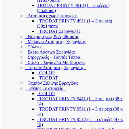
(116x70mm)
TRODAT PRINTY 4910 (1 – 2 λέξεις)
(25x8mm)
Αυτόματες χωρίς στοιχεία
TRODAT PRINTY 4911 (1 – 3 σειρές)
(38x14mm)
TRODAT Στρογγυλές
Ημερομηνίας & Αρίθμησης
Μελάνια Αυτόματης Σφραγίδας
Ξύλινες
Σκέτο Λάστιχο Σφραγίδας
Στρογγυλές – Παντός Τύπου
Στυλό – Σφραγίδα Με Στοιχεία
Ταμπόν Αυτόματης Σφραγίδας
COLOP
TRODAT
Ταμπόν Ξύλινης Σφραγίδας
Τσέπης με στοιχεία
COLOP
TRODAT PRINTY 9411 (1 – 3 σειρές) (38 x
14)
TRODAT PRINTY 9511 (1 – 3 σειρές) (38 x
14)
TRODAT PRINTY 9512 (1 – 5 σειρές) (47 x
18)