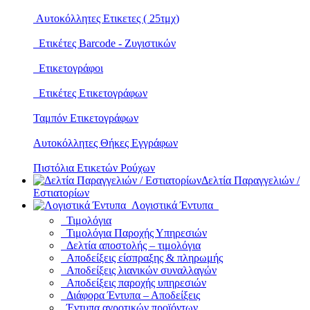
Αυτοκόλλητες Ετικετες ( 25τμχ)
Ετικέτες Barcode - Ζυγιστικών
Ετικετογράφοι
Ετικέτες Ετικετογράφων
Ταμπόν Ετικετογράφων
Αυτοκόλλητες Θήκες Εγγράφων
Πιστόλια Ετικετών Ρούχων
Δελτία Παραγγελιών /
Εστιατορίων
Λογιστικά Έντυπα
Τιμολόγια
Τιμολόγια Παροχής Υπηρεσιών
Δελτία αποστολής – τιμολόγια
Αποδείξεις είσπραξης & πληρωμής
Αποδείξεις λιανικών συναλλαγών
Αποδείξεις παροχής υπηρεσιών
Διάφορα Έντυπα – Αποδείξεις
Έντυπα αγροτικών προϊόντων