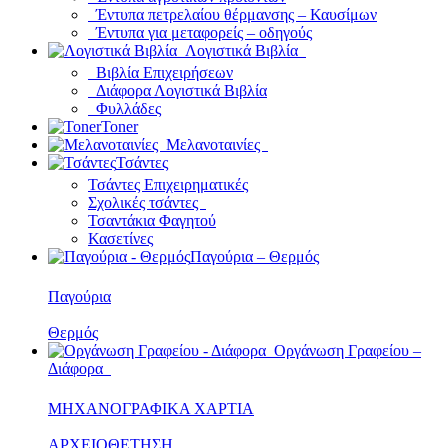
Έντυπα πετρελαίου θέρμανσης – Καυσίμων
Έντυπα για μεταφορείς – οδηγούς
Λογιστικά Βιβλία
Βιβλία Επιχειρήσεων
Διάφορα Λογιστικά Βιβλία
Φυλλάδες
Toner
Μελανοταινίες
Τσάντες
Τσάντες Επιχειρηματικές
Σχολικές τσάντες
Τσαντάκια Φαγητού
Κασετίνες
Παγούρια – Θερμός
Παγούρια
Θερμός
Οργάνωση Γραφείου –
Διάφορα
ΜΗΧΑΝΟΓΡΑΦΙΚΑ ΧΑΡΤΙΑ
ΑΡΧΕΙΟΘΕΤΗΣΗ