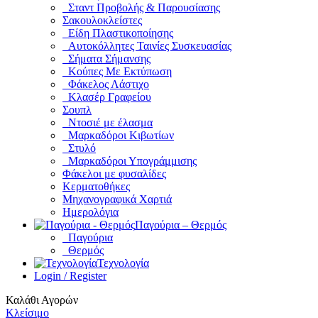
Σταντ Προβολής & Παρουσίασης
Σακουλοκλείστες
Είδη Πλαστικοποίησης
Αυτοκόλλητες Ταινίες Συσκευασίας
Σήματα Σήμανσης
Κούπες Με Εκτύπωση
Φάκελος Λάστιχο
Κλασέρ Γραφείου
Σουπλ
Ντοσιέ με έλασμα
Μαρκαδόροι Κιβωτίων
Στυλό
Μαρκαδόροι Υπογράμμισης
Φάκελοι με φυσαλίδες
Κερματοθήκες
Μηχανογραφικά Χαρτιά
Ημερολόγια
Παγούρια – Θερμός
Παγούρια
Θερμός
Τεχνολογία
Login / Register
Καλάθι Αγορών
Κλείσιμο