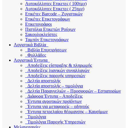
Αυτοκόλλητες Ετικετες ( 100τμχ)
Αυτοκόλλητες Ετικετες ( 25τμχ)
Ετικέτες Barcode – Ζυγιστικών
Ετικέτες Ετικετογράφων
Ετικετογράφοι
Πιστόλια Ετικετών Ρούχων
Σακουλοκλείστες
Ταμπόν Ετικετογράφων
Λογιστικά Βιβλία
Βιβλία Επιχειρήσεων
Φυλλάδες
Λογιστικά Έντυπα
Αποδείξεις είσπραξης & πληρωμής
Αποδείξεις λιανικών συναλλαγών
Αποδείξεις παροχής υπηρεσιών
Δελτία αποστολής
Δελτία αποστολής – τιμολόγια
Δελτία Παραγγελιών – Προσφορών – Εστιατορίων
Διάφορα Έντυπα – Αποδείξεις
Έντυπα αγροτικών προϊόντων
Έντυπα για μεταφορείς – οδηγούς
Έντυπα πετρελαίου θέρμανσης – Καυσίμων
Τιμολόγια
Τιμολόγια Παροχής Υπηρεσιών
Μελανοταινίες