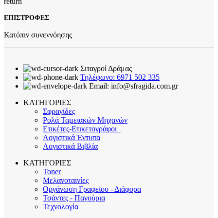
ΕΠΙΣΤΡΟΦΕΣ
Κατόπιν συνεννόησης
Σιταγροί Δράμας
Τηλέφωνο: 6971 502 335
Email: info@sfragida.com.gr
ΚΑΤΗΓΟΡΙΕΣ
Σφραγίδες
Ρολά Ταμειακών Μηχανών
Ετικέτες-Ετικετογράφοι
Λογιστικά Έντυπα
Λογιστικά Βιβλία
ΚΑΤΗΓΟΡΙΕΣ
Toner
Μελανοταινίες
Οργάνωση Γραφείου - Διάφορα
Τσάντες - Παγούρια
Τεχνολογία