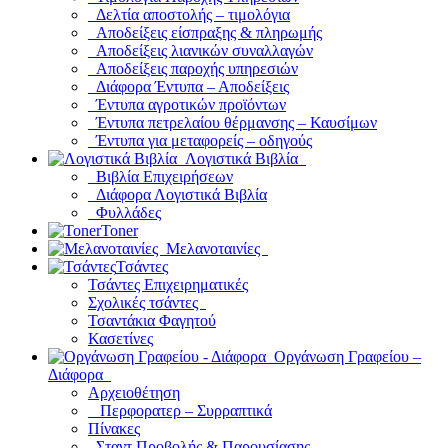
Δελτία αποστολής – τιμολόγια
Αποδείξεις είσπραξης & πληρωμής
Αποδείξεις λιανικών συναλλαγών
Αποδείξεις παροχής υπηρεσιών
Διάφορα Έντυπα – Αποδείξεις
Έντυπα αγροτικών προϊόντων
Έντυπα πετρελαίου θέρμανσης – Καυσίμων
Έντυπα για μεταφορείς – οδηγούς
Λογιστικά Βιβλία
Βιβλία Επιχειρήσεων
Διάφορα Λογιστικά Βιβλία
Φυλλάδες
Toner
Μελανοταινίες
Τσάντες
Τσάντες Επιχειρηματικές
Σχολικές τσάντες
Τσαντάκια Φαγητού
Κασετίνες
Οργάνωση Γραφείου –
Διάφορα
Αρχειοθέτηση
Περφορατερ – Συρραπτικά
Πίνακες
Σταντ Προβολής & Παρουσίασης