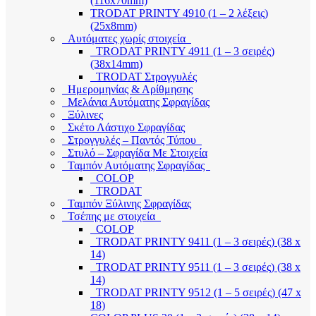
(116x70mm)
TRODAT PRINTY 4910 (1 – 2 λέξεις)
(25x8mm)
Αυτόματες χωρίς στοιχεία
TRODAT PRINTY 4911 (1 – 3 σειρές)
(38x14mm)
TRODAT Στρογγυλές
Ημερομηνίας & Αρίθμησης
Μελάνια Αυτόματης Σφραγίδας
Ξύλινες
Σκέτο Λάστιχο Σφραγίδας
Στρογγυλές – Παντός Τύπου
Στυλό – Σφραγίδα Με Στοιχεία
Ταμπόν Αυτόματης Σφραγίδας
COLOP
TRODAT
Ταμπόν Ξύλινης Σφραγίδας
Τσέπης με στοιχεία
COLOP
TRODAT PRINTY 9411 (1 – 3 σειρές) (38 x
14)
TRODAT PRINTY 9511 (1 – 3 σειρές) (38 x
14)
TRODAT PRINTY 9512 (1 – 5 σειρές) (47 x
18)