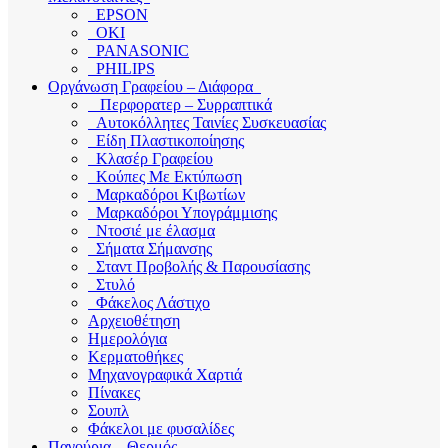
EPSON
OKI
PANASONIC
PHILIPS
Οργάνωση Γραφείου – Διάφορα
Περφορατερ – Συρραπτικά
Αυτοκόλλητες Ταινίες Συσκευασίας
Είδη Πλαστικοποίησης
Κλασέρ Γραφείου
Κούπες Με Εκτύπωση
Μαρκαδόροι Κιβωτίων
Μαρκαδόροι Υπογράμμισης
Ντοσιέ με έλασμα
Σήματα Σήμανσης
Σταντ Προβολής & Παρουσίασης
Στυλό
Φάκελος Λάστιχο
Αρχειοθέτηση
Ημερολόγια
Κερματοθήκες
Μηχανογραφικά Χαρτιά
Πίνακες
Σουπλ
Φάκελοι με φυσαλίδες
Παγούρια – Θερμός