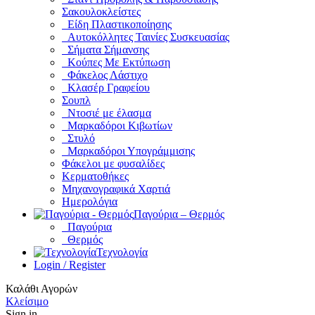
Σακουλοκλείστες
Είδη Πλαστικοποίησης
Αυτοκόλλητες Ταινίες Συσκευασίας
Σήματα Σήμανσης
Κούπες Με Εκτύπωση
Φάκελος Λάστιχο
Κλασέρ Γραφείου
Σουπλ
Ντοσιέ με έλασμα
Μαρκαδόροι Κιβωτίων
Στυλό
Μαρκαδόροι Υπογράμμισης
Φάκελοι με φυσαλίδες
Κερματοθήκες
Μηχανογραφικά Χαρτιά
Ημερολόγια
Παγούρια – Θερμός
Παγούρια
Θερμός
Τεχνολογία
Login / Register
Καλάθι Αγορών
Κλείσιμο
Sign in