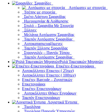
Σφραγίδες
Αυτόματες με στοιχεία
Τσέπης με στοιχεία
Σκέτο Λάστιχο Σφραγίδας
Ημερομηνίας & Αρίθμησης
Στυλό – Σφραγίδα Με Στοιχεία
Ξύλινες
Μελάνια Αυτόματης Σφραγίδας
Ταμπόν Αυτόματης Σφραγίδας
Αυτοκατασκευαζόμενες
Ταμπόν Ξύλινης Σφραγίδας
Στρογγυλές – Παντός Τύπου
Ταμπόν Αυτόματης Σφραγίδας
Ρολά Ταμειακών Μηχανών
Ετικέτες-Ετικετογράφοι
Αυτοκόλλητες Ετικετες ( 25τμχ)
Αυτοκόλλητες Ετικετες ( 100τμχ)
Ετικέτες Barcode – Ζυγιστικών
Ετικετογράφοι
Ετικέτες Ετικετογράφων
Αυτοκόλλητες Θήκες Εγγράφων
Ταμπόν Ετικετογράφων
Λογιστικά Έντυπα
Τιμολόγια
Τιμολόγια Παροχής Υπηρεσιών