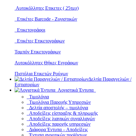
Αυτοκόλλητες Ετικετες ( 25τμχ)
Ετικέτες Barcode - Ζυγιστικών
Ετικετογράφοι
Ετικέτες Ετικετογράφων
Ταμπόν Ετικετογράφων
Αυτοκόλλητες Θήκες Εγγράφων
Πιστόλια Ετικετών Ρούχων
Δελτία Παραγγελιών /
Εστιατορίων
Λογιστικά Έντυπα
Τιμολόγια
Τιμολόγια Παροχής Υπηρεσιών
Δελτία αποστολής – τιμολόγια
Αποδείξεις είσπραξης & πληρωμής
Αποδείξεις λιανικών συναλλαγών
Αποδείξεις παροχής υπηρεσιών
Διάφορα Έντυπα – Αποδείξεις
Έντυπα αγροτικών προϊόντων