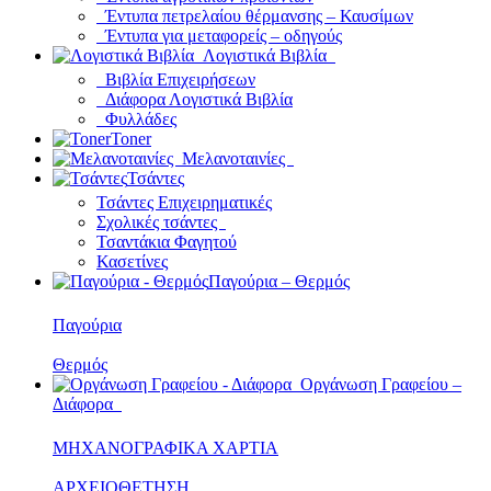
Έντυπα πετρελαίου θέρμανσης – Καυσίμων
Έντυπα για μεταφορείς – οδηγούς
Λογιστικά Βιβλία
Βιβλία Επιχειρήσεων
Διάφορα Λογιστικά Βιβλία
Φυλλάδες
Toner
Μελανοταινίες
Τσάντες
Τσάντες Επιχειρηματικές
Σχολικές τσάντες
Τσαντάκια Φαγητού
Κασετίνες
Παγούρια – Θερμός
Παγούρια
Θερμός
Οργάνωση Γραφείου –
Διάφορα
ΜΗΧΑΝΟΓΡΑΦΙΚΑ ΧΑΡΤΙΑ
ΑΡΧΕΙΟΘΕΤΗΣΗ